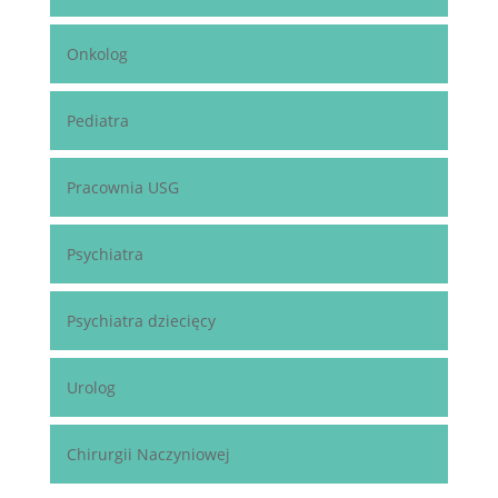
Onkolog
Pediatra
Pracownia USG
Psychiatra
Psychiatra dziecięcy
Urolog
Chirurgii Naczyniowej