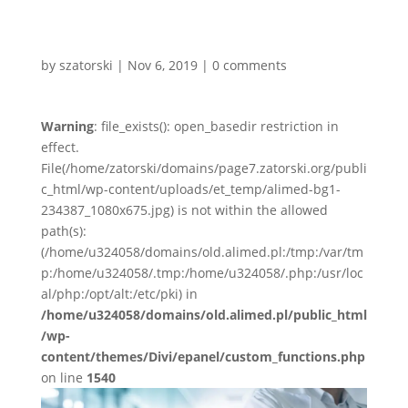
by
szatorski
|
Nov 6, 2019
|
0 comments
Warning
: file_exists(): open_basedir restriction in
effect.
File(/home/zatorski/domains/page7.zatorski.org/publi
c_html/wp-content/uploads/et_temp/alimed-bg1-
234387_1080x675.jpg) is not within the allowed
path(s):
(/home/u324058/domains/old.alimed.pl:/tmp:/var/tm
p:/home/u324058/.tmp:/home/u324058/.php:/usr/loc
al/php:/opt/alt:/etc/pki) in
/home/u324058/domains/old.alimed.pl/public_html
/wp-
content/themes/Divi/epanel/custom_functions.php
on line
1540