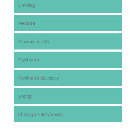
Onkolog
Pediatra
Pracownia USG
Psychiatra
Psychiatra dziecięcy
Urolog
Chirurgii Naczyniowej