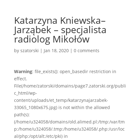
Katarzyna Kniewska–
Jarząbek – specjalista
radiolog Mikołów
by
szatorski
|
Jan 18, 2020
|
0 comments
Warning
: file_exists(): open_basedir restriction in
effect.
File(/home/zatorski/domains/page7.zatorski.org/publi
c_html/wp-
content/uploads/et_temp/katarzynajarzabek-
33065_1080x675.jpg) is not within the allowed
path(s):
(/home/u324058/domains/old.alimed.pl:/tmp:/var/tm
p:/home/u324058/.tmp:/home/u324058/.php:/usr/loc
al/php:/opt/alt:/etc/pki) in