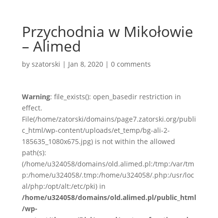
Przychodnia w Mikołowie
– Alimed
by
szatorski
|
Jan 8, 2020
|
0 comments
Warning
: file_exists(): open_basedir restriction in
effect.
File(/home/zatorski/domains/page7.zatorski.org/publi
c_html/wp-content/uploads/et_temp/bg-ali-2-
185635_1080x675.jpg) is not within the allowed
path(s):
(/home/u324058/domains/old.alimed.pl:/tmp:/var/tm
p:/home/u324058/.tmp:/home/u324058/.php:/usr/loc
al/php:/opt/alt:/etc/pki) in
/home/u324058/domains/old.alimed.pl/public_html
/wp-