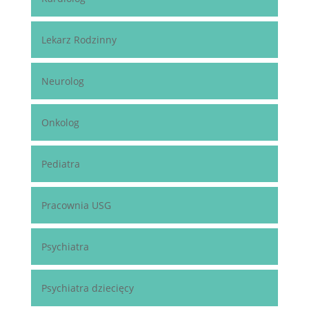
Lekarz Rodzinny
Neurolog
Onkolog
Pediatra
Pracownia USG
Psychiatra
Psychiatra dziecięcy