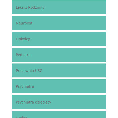
Lekarz Rodzinny
Neurolog
Onkolog
Pediatra
Pracownia USG
Psychiatra
Psychiatra dziecięcy
Urolog