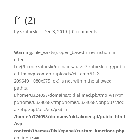
f1 (2)
by
szatorski
|
Dec 3, 2019
|
0 comments
Warning
: file_exists(): open_basedir restriction in
effect.
File(/home/zatorski/domains/page7.zatorski.org/publi
c_html/wp-content/uploads/et_temp/f1-2-
209649_1080x675.jpg) is not within the allowed
path(s):
(/home/u324058/domains/old.alimed.pl:/tmp:/var/tm
p:/home/u324058/.tmp:/home/u324058/.php:/usr/loc
al/php:/opt/alt:/etc/pki) in
/home/u324058/domains/old.alimed.pl/public_html
/wp-
content/themes/Divi/epanel/custom_functions.php
on line
1540